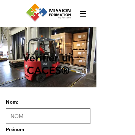
Vérifier un
CACES®
Nom:
Prénom